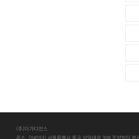
(주)더가디언스
주소
(04553) 서울특별시 중구 삼일대로 308 조양빌딩 본관