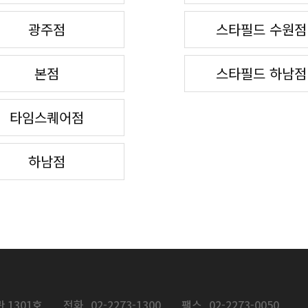
광주점
스타필드 수원점
본점
스타필드 하남점
타임스퀘어점
하남점
 1301호
전화
02-2273-1300
팩스
02-2273-0050