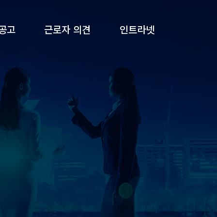
공고
근로자 의견
인트라넷